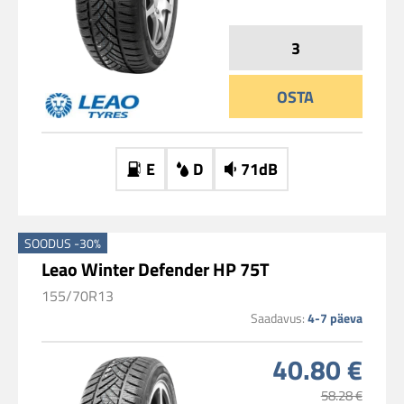
OSTA
E
D
71dB
SOODUS -30%
Leao Winter Defender HP 75T
155/70R13
Saadavus:
4-7 päeva
40.80 €
58.28 €