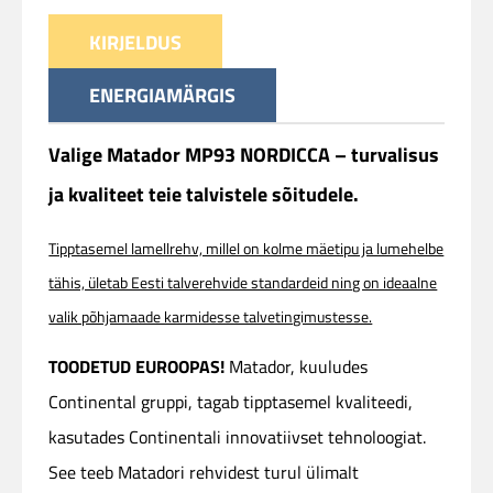
KIRJELDUS
ENERGIAMÄRGIS
Valige Matador MP93 NORDICCA – turvalisus
ja kvaliteet teie talvistele sõitudele.
Tipptasemel lamellrehv, millel on kolme mäetipu ja lumehelbe
tähis, ületab Eesti talverehvide standardeid ning on ideaalne
valik põhjamaade karmidesse talvetingimustesse.
TOODETUD EUROOPAS!
Matador, kuuludes
Continental gruppi, tagab tipptasemel kvaliteedi,
kasutades Continentali innovatiivset tehnoloogiat.
See teeb Matadori rehvidest turul ülimalt