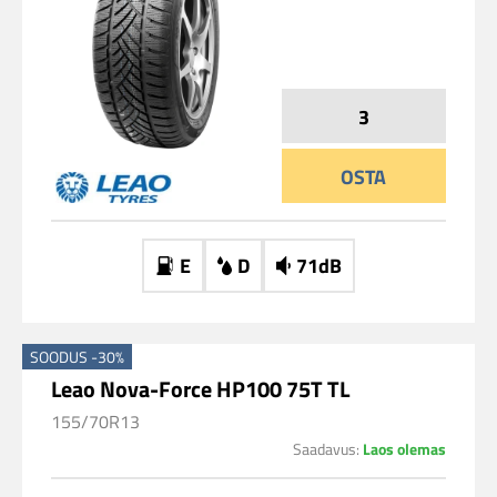
OSTA
E
D
71dB
SOODUS -30%
Leao Nova-Force HP100 75T TL
155/70R13
Saadavus:
Laos olemas