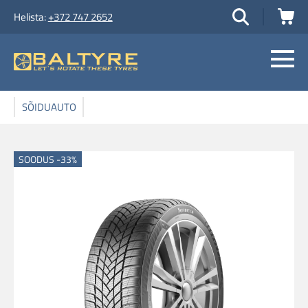
Helista:
+372 747 2652
SÕIDUAUTO
SOODUS -33%