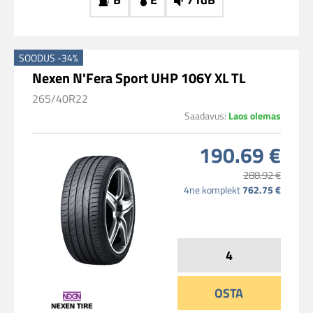
SOODUS -34%
Nexen N'Fera Sport UHP 106Y XL TL
265/40R22
Saadavus:
Laos olemas
190.69 €
288.92 €
4ne komplekt
762.75 €
OSTA