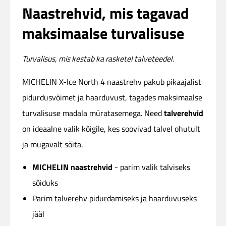
Naastrehvid, mis tagavad
maksimaalse turvalisuse
Turvalisus, mis kestab ka rasketel talveteedel.
MICHELIN X-Ice North 4 naastrehv pakub pikaajalist
pidurdusvõimet ja haarduvust, tagades maksimaalse
talverehvid
turvalisuse madala müratasemega. Need
on ideaalne valik kõigile, kes soovivad talvel ohutult
ja mugavalt sõita.
MICHELIN naastrehvid
- parim valik talviseks
sõiduks
Parim talverehv pidurdamiseks ja haarduvuseks
jääl