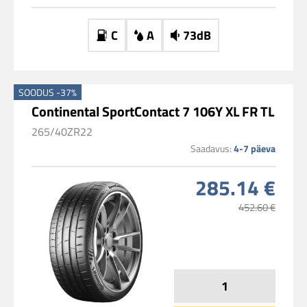
C
A
73dB
SOODUS -37%
Continental SportContact 7 106Y XL FR TL
265/40ZR22
Saadavus:
4-7 päeva
285.14 €
452.60 €