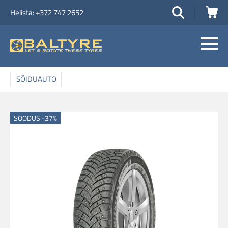
Helista:
+372 747 2652
SÕIDUAUTO
SOODUS -37%