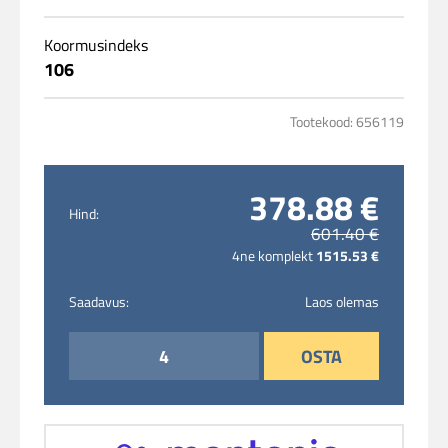
Koormusindeks
106
Tootekood: 656119
378.88 €
Hind:
601.40 €
4ne komplekt
1515.53 €
Saadavus:
Laos olemas
OSTA