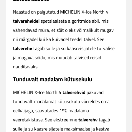
Naastud on paigutatud MICHELIN X-Ice North 4
talverehvidel
spetsiaalsete algoritmide abil, mis
vähendavad müra, et sõit oleks võimalikult mugav
nii märgadel kui ka kuivadel teedel talvel. See
talverehv
tagab sulle ja su kaasreisijatele turvalise
ja mugava sõidu, mis muudab talvised reisid
nauditavaks.
Tunduvalt madalam kütusekulu
talverehvid
MICHELIN X-Ice North 4
pakuvad
tunduvalt madalamat kütusekulu võrreldes oma
eelkäijaga, saavutades 19% madalama
talverehv
veeretakistuse. See ekstreemne
tagab
sulle ja su kaasreisijatele maksimaalse ja kestva