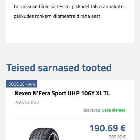
turvalisuse tööle sõites või pikkadel talverännakutel,
pakkudes rohkem kilomeetreid raha eest.
Teised sarnased tooted
SOODUS -34%
Nexen N'Fera Sport UHP 106Y XL TL
265/40R22
Saadavus:
Laos olemas
190.69 €
288.92 €