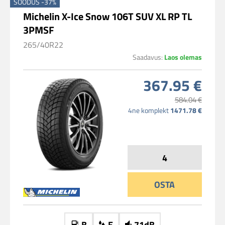
SOODUS -37%
Michelin X-Ice Snow 106T SUV XL RP TL
3PMSF
265/40R22
Saadavus:
Laos olemas
367.95 €
584.04 €
4ne komplekt
1471.78 €
OSTA
B
E
71dB