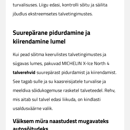
turvalisuses. Liigu edasi, kontrolli sõitu ja säilita
jõudlus ekstreemsetes talvetingimustes.
Suurepärane pidurdamine ja
kiirendamine lumel
Kui pead sõitma keerulistes talvetingimustes ja
sügavas lumes, pakuvad MICHELIN X-Ice North 4
talverehvid
suurepärast pidurdamist ja kiirendamist.
See tagab sulle ja su kaasreisijatele turvalise ja
meeldiva sõidukogemuse rasketel talveteedel. Rehv,
mis aitab sul talvel edasi liikuda, on kindlasti
usaldusväärne valik.
Väiksem müra naastudest mugavateks
autosõitudeks