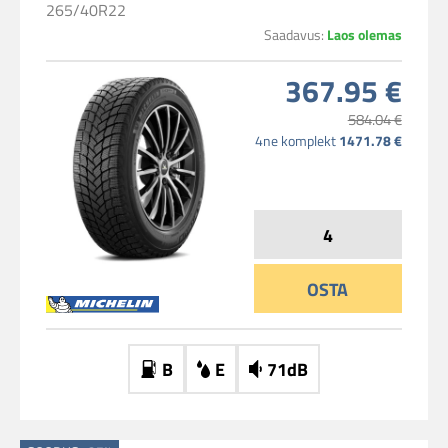
265/40R22
Saadavus:
Laos olemas
367.95 €
584.04 €
4ne komplekt
1471.78 €
OSTA
B
E
71dB