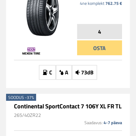
4ne komplekt
762.75 €
OSTA
C
A
73dB
SOODUS -37%
Continental SportContact 7 106Y XL FR TL
265/40ZR22
Saadavus:
4-7 päeva