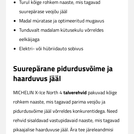
Turul kõige rohkem naaste, mis tagavad
suurepärase veojõu jääl
Madal müratase ja optimeeritud mugavus
Tunduvalt madalam kütusekulu võrreldes
eelkäijaga
Elektri- või hübriidauto sobivus
Suurepärane pidurdusvõime ja
haarduvus jääl
talverehvid
MICHELIN X-Ice North 4
pakuvad kõige
rohkem naaste, mis tagavad parima veojõu ja
pidurdusvõime jääl võrreldes konkurentidega. Need
rehvid sisaldavad vastupidavaid naaste, mis tagavad
pikaajalise haarduvuse jääl. Ära tee järeleandmisi