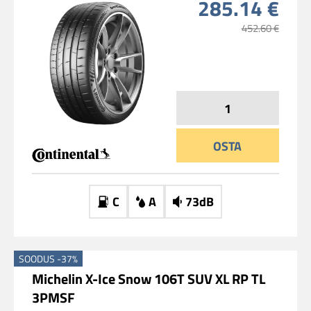
285.14 €
452.60 €
OSTA
C
A
73dB
SOODUS -37%
Michelin X-Ice Snow 106T SUV XL RP TL
3PMSF