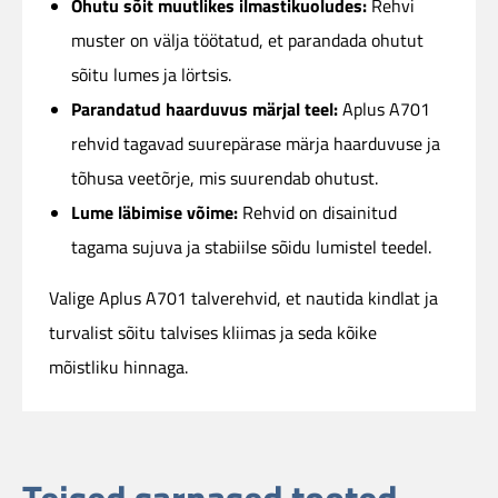
Ohutu sõit muutlikes ilmastikuoludes:
Rehvi
muster on välja töötatud, et parandada ohutut
sõitu lumes ja lörtsis.
Parandatud haarduvus märjal teel:
Aplus A701
rehvid tagavad suurepärase märja haarduvuse ja
tõhusa veetõrje, mis suurendab ohutust.
Lume läbimise võime:
Rehvid on disainitud
tagama sujuva ja stabiilse sõidu lumistel teedel.
Valige Aplus A701 talverehvid, et nautida kindlat ja
turvalist sõitu talvises kliimas ja seda kõike
mõistliku hinnaga.
Teised sarnased tooted