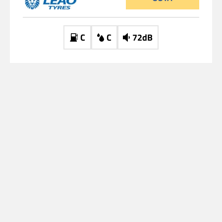
C
C
72dB