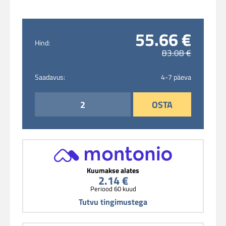
55.66 €
Hind:
83.08 €
Saadavus:
4-7 päeva
OSTA
Kuumakse alates
2.14 €
Periood 60 kuud
Tutvu tingimustega