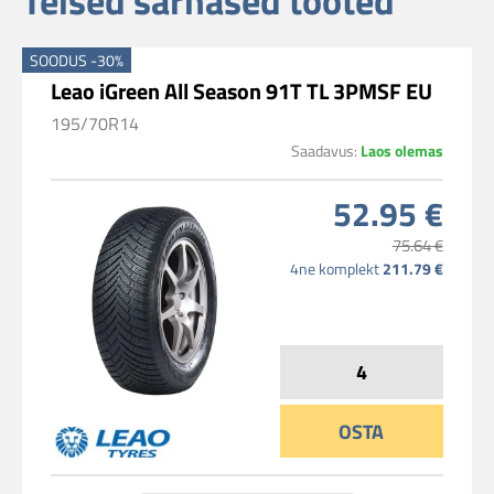
SOODUS -30%
Leao iGreen All Season 91T TL 3PMSF EU
195/70R14
Saadavus:
Laos olemas
52.95 €
75.64 €
4ne komplekt
211.79 €
OSTA