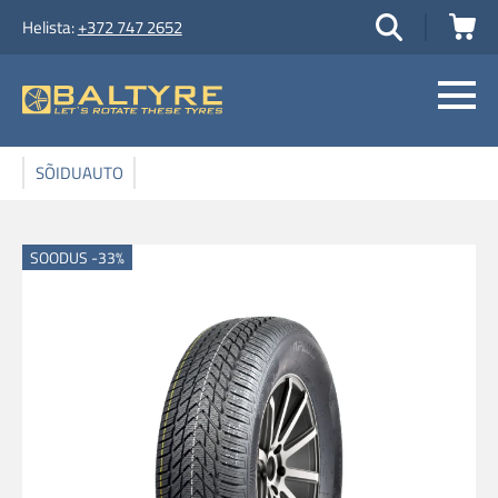
Helista:
+372 747 2652
SÕIDUAUTO
SOODUS -33%