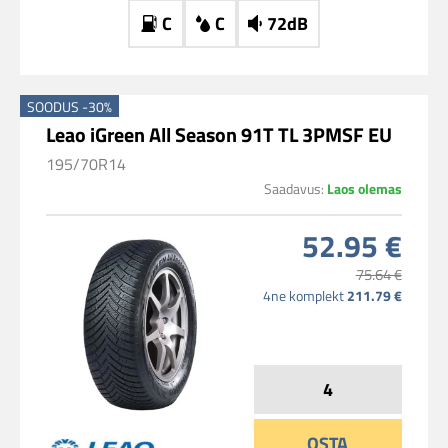
C
C
72dB
SOODUS -30%
Leao iGreen All Season 91T TL 3PMSF EU
195/70R14
Saadavus:
Laos olemas
52.95 €
75.64 €
4ne komplekt
211.79 €
OSTA