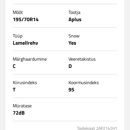
Mõõt
Tootja
195/70R14
Aplus
Tüüp
Snow
Lamellrehv
Yes
Märghaardumine
Veeretakistus
C
D
Kiirusindeks
Koormusindeks
T
95
Müratase
72dB
Tootekood: 2AP2142H1