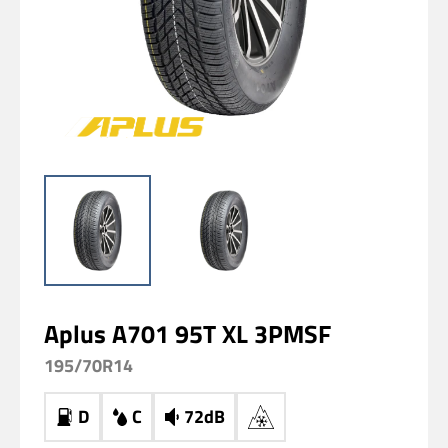
Aplus A701 95T XL 3PMSF
195/70R14
D
C
72dB