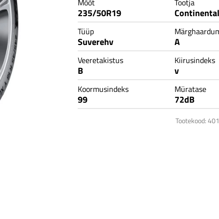
Tarvikud
Mõõt
Tootja
235/50R19
Continenta
Tüüp
Märghaardu
Suverehv
A
Veeretakistus
Kiirusindeks
B
v
Koormusindeks
Müratase
99
72dB
Tootekood: 4