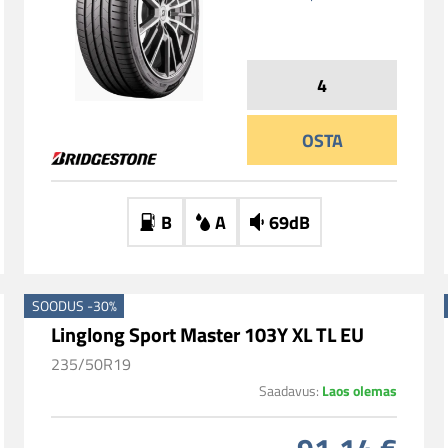
OSTA
B
A
69dB
SOODUS -30%
Linglong Sport Master 103Y XL TL EU
235/50R19
Laos olemas
Saadavus: