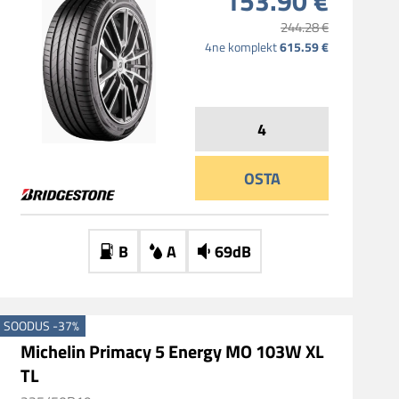
153.90 €
244.28 €
615.59 €
4ne komplekt
OSTA
B
A
69dB
SOODUS -37%
Michelin Primacy 5 Energy MO 103W XL
TL