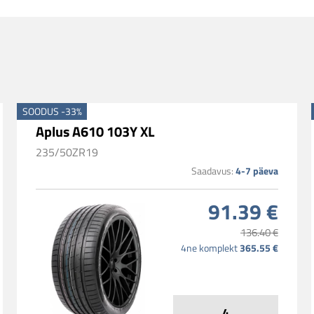
SOODUS -33%
Aplus A610 103Y XL
235/50ZR19
4-7 päeva
Saadavus:
91.39 €
136.40 €
365.55 €
4ne komplekt