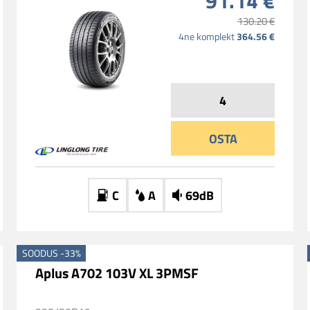
91.14 €
130.20 €
364.56 €
4ne komplekt
OSTA
C
A
69dB
SOODUS -33%
Aplus A702 103V XL 3PMSF