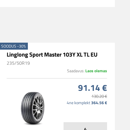
SOODUS -30%
Linglong Sport Master 103Y XL TL EU
235/50R19
Laos olemas
Saadavus:
91.14 €
130.20 €
364.56 €
4ne komplekt