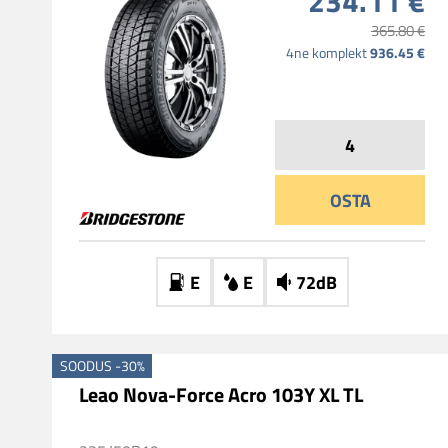
234.11 €
365.80 €
936.45 €
4ne komplekt
OSTA
E
E
72dB
SOODUS -30%
Leao Nova-Force Acro 103Y XL TL