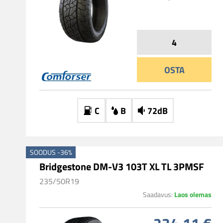
OSTA
C
B
72dB
SOODUS -36%
Bridgestone DM-V3 103T XL TL 3PMSF
235/50R19
Laos olemas
Saadavus: