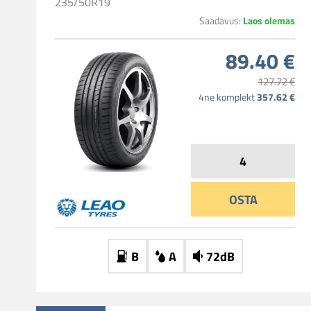
235/50R19
Laos olemas
Saadavus:
89.40 €
127.72 €
357.62 €
4ne komplekt
OSTA
B
A
72dB