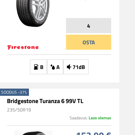
OSTA
B
A
71dB
SOODUS -37%
Bridgestone Turanza 6 99V TL
235/50R19
Laos olemas
Saadavus: