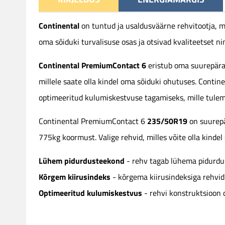
Continental
on tuntud ja usaldusväärne rehvitootja, m
oma sõiduki turvalisuse osas ja otsivad kvaliteetset ni
Continental PremiumContact 6
eristub oma suurepära
millele saate olla kindel oma sõiduki ohutuses. Contin
optimeeritud kulumiskestvuse tagamiseks, mille tulem
235/50R19
Continental PremiumContact 6
on suurepä
775kg koormust. Valige rehvid, milles võite olla kinde
Lühem pidurdusteekond
- rehv tagab lühema pidurdus
Kõrgem kiirusindeks
- kõrgema kiirusindeksiga rehvid
Optimeeritud kulumiskestvus
- rehvi konstruktsioon 