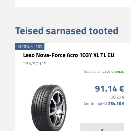
Teised sarnased tooted
SOODUS -30%
Leao Nova-Force Acro 103Y XL TL EU
235/50R19
Laos olemas
Saadavus:
91.14 €
130.20 €
364.56 €
4ne komplekt