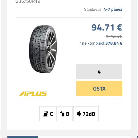
235/50R19
4-7 päeva
Saadavus:
94.71 €
141.36 €
378.84 €
4ne komplekt
OSTA
C
B
72dB