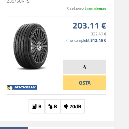
235/50R19
Laos olemas
Saadavus:
203.11 €
322.40 €
812.45 €
4ne komplekt
OSTA
B
B
70dB