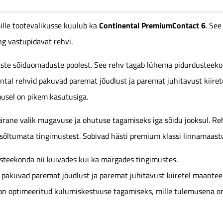
Continental PremiumContact 6
ille tootevalikusse kuulub ka
. See
ng vastupidavat rehvi.
ste sõiduomaduste poolest. See rehv tagab lühema pidurdusteekon
ental rehvid pakuvad paremat jõudlust ja paremat juhitavust kiire
usel on pikem kasutusiga.
rane valik mugavuse ja ohutuse tagamiseks iga sõidu jooksul. Re
l sõltumata tingimustest. Sobivad hästi premium klassi linnamaastu
teekonda nii kuivades kui ka märgades tingimustes.
 pakuvad paremat jõudlust ja paremat juhitavust kiiretel maantee
on optimeeritud kulumiskestvuse tagamiseks, mille tulemusena o