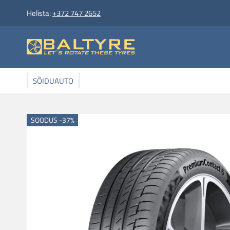
Helista:
+372 747 2652
SÕIDUAUTO
SOODUS -37%