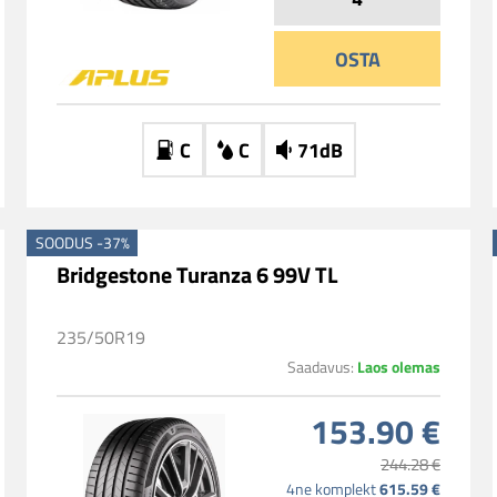
OSTA
C
C
71dB
SOODUS -37%
Bridgestone Turanza 6 99V TL
235/50R19
Laos olemas
Saadavus:
153.90 €
244.28 €
615.59 €
4ne komplekt