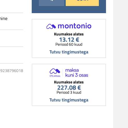
l
mine
Kuumakse alates
13.12 €
Periood 60 kuud
Tutvu tingimustega
019238796018
Kuumakse alates
227.08 €
Periood 3 kuud
Tutvu tingimustega