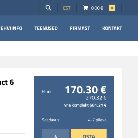
EST
0.00 €
0
REHVIINFO
TEENUSED
FIRMAST
KONTAKT
uto
Rehvide müük
ajandus
s
o
ct 6
hvid
170.30 €
hvid
Hind:
270.32 €
ööstus
681.21 €
4ne komplekt
ratas
otjad
Saadavus:
4-7 päeva
ia vanad rehvid?
OSTA