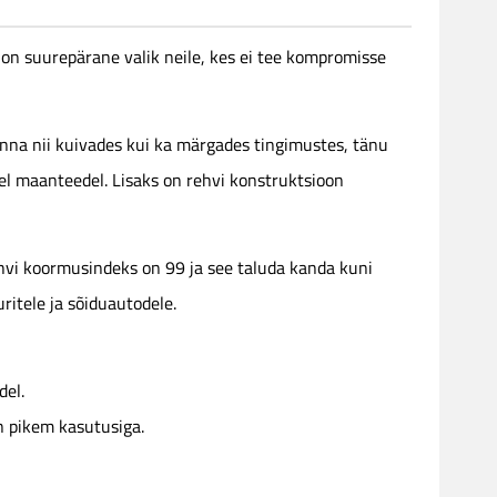
 on suurepärane valik neile, kes ei tee kompromisse
na nii kuivades kui ka märgades tingimustes, tänu
tel maanteedel. Lisaks on rehvi konstruktsioon
hvi koormusindeks on 99 ja see taluda kanda kuni
ritele ja sõiduautodele.
del.
n pikem kasutusiga.