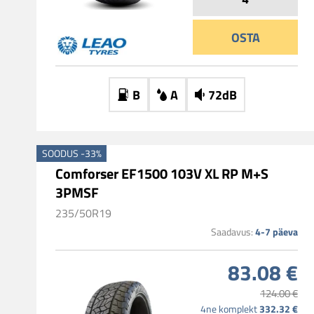
OSTA
B
A
72dB
SOODUS -33%
Comforser EF1500 103V XL RP M+S
3PMSF
235/50R19
4-7 päeva
Saadavus:
83.08 €
124.00 €
332.32 €
4ne komplekt