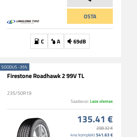
OSTA
C
A
69dB
SOODUS -35%
Firestone Roadhawk 2 99V TL
235/50R19
Laos olemas
Saadavus:
135.41 €
208.32 €
541.63 €
4ne komplekt