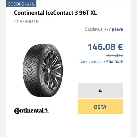
SOODUS -37%
Continental IceContact 3 96T XL
205/60R16
Saadavus:
4-7 päeva
146.08 €
231.88 €
4ne komplekt
584.34 €
OSTA