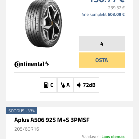
239.32 €
4ne komplekt
603.09 €
OSTA
C
A
72dB
SOODUS -33%
Aplus A506 92S M+S 3PMSF
205/60R16
Saadavus:
Laos olemas