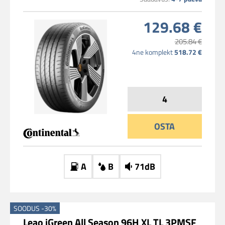
129.68 €
205.84 €
4ne komplekt
518.72 €
OSTA
A
B
71dB
SOODUS -30%
Leao iGreen All Season 96H XL TL 3PMSF