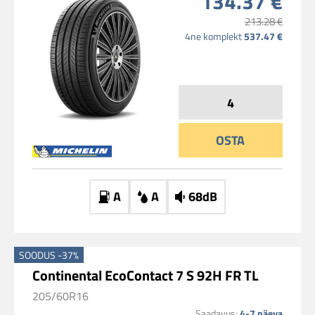
134.37 €
213.28 €
4ne komplekt
537.47 €
OSTA
A
A
68dB
SOODUS -37%
Continental EcoContact 7 S 92H FR TL
205/60R16
Saadavus:
4-7 päeva