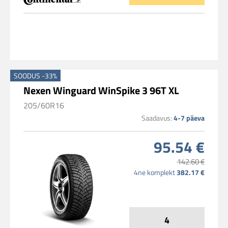
SOODUS -33%
Nexen Winguard WinSpike 3 96T XL
205/60R16
Saadavus:
4-7 päeva
95.54 €
142.60 €
4ne komplekt
382.17 €