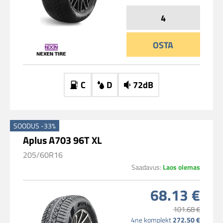
OSTA
C
D
72dB
SOODUS -33%
Aplus A703 96T XL
205/60R16
Saadavus:
Laos olemas
68.13 €
101.68 €
4ne komplekt
272.50 €