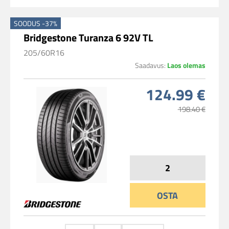
SOODUS -37%
Bridgestone Turanza 6 92V TL
205/60R16
Saadavus:
Laos olemas
124.99 €
198.40 €
OSTA