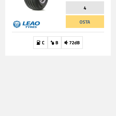
OSTA
C
B
72dB