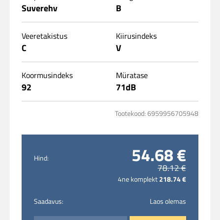
Suverehv
B
Veeretakistus
Kiirusindeks
C
V
Koormusindeks
Müratase
92
71dB
Tootekood: 6959956705948
54.68 €
Hind:
78.12 €
4ne komplekt
218.74 €
Saadavus:
Laos olemas