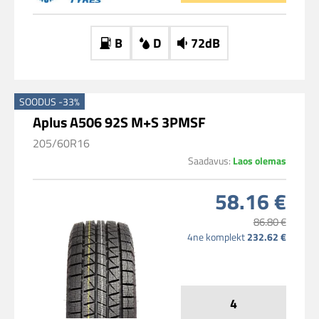
B
D
72dB
SOODUS -33%
Aplus A506 92S M+S 3PMSF
205/60R16
Saadavus:
Laos olemas
58.16 €
86.80 €
4ne komplekt
232.62 €