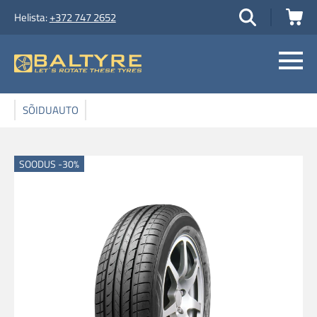
Helista:
+372 747 2652
SÕIDUAUTO
SOODUS -30%