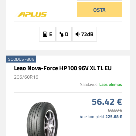
OSTA
E
D
72dB
SOODUS -30%
Leao Nova-Force HP100 96V XL TL EU
205/60R16
Saadavus:
Laos olemas
56.42 €
80.60 €
4ne komplekt
225.68 €