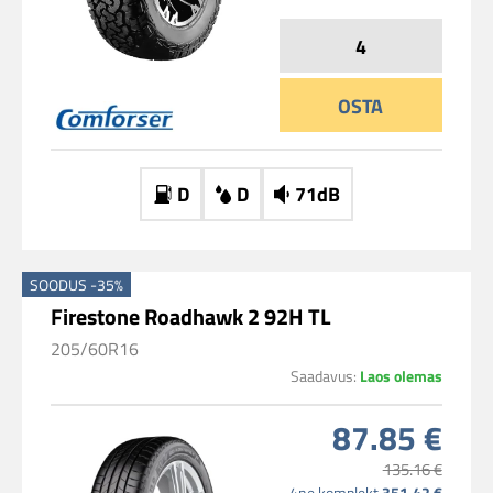
OSTA
D
D
71dB
SOODUS -35%
Firestone Roadhawk 2 92H TL
205/60R16
Saadavus:
Laos olemas
87.85 €
135.16 €
4ne komplekt
351.42 €