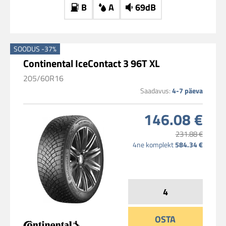
B
A
69dB
SOODUS -37%
Continental IceContact 3 96T XL
205/60R16
Saadavus:
4-7 päeva
146.08 €
231.88 €
4ne komplekt
584.34 €
OSTA