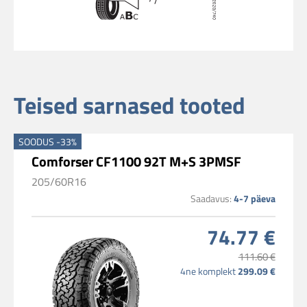
Teised sarnased tooted
SOODUS -33%
Comforser CF1100 92T M+S 3PMSF
205/60R16
Saadavus:
4-7 päeva
74.77 €
111.60 €
4ne komplekt
299.09 €