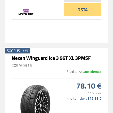
OSTA
SOODUS -33%
Nexen Winguard Ice 3 96T XL 3PMSF
205/60R16
Saadavus:
Laos olemas
78.10 €
116.56 €
4ne komplekt
312.38 €