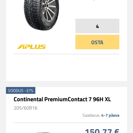
OSTA
SOODUS -37%
Continental PremiumContact 7 96H XL
205/60R16
Saadavus:
4-7 päeva
150.77 €