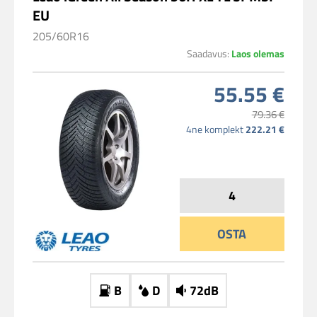
EU
205/60R16
Saadavus:
Laos olemas
55.55 €
79.36 €
4ne komplekt
222.21 €
OSTA
B
D
72dB