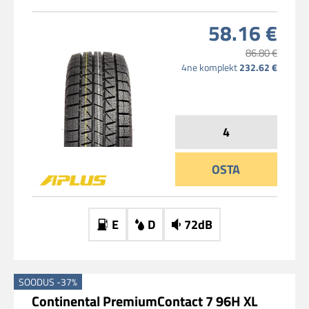
58.16 €
86.80 €
4ne komplekt
232.62 €
OSTA
E
D
72dB
SOODUS -37%
Continental PremiumContact 7 96H XL