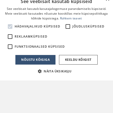
See veebisait kasutab küpsiseid
See veebisait kasutab kasutajakogemuse parandamiseks küpsiseid.
Meie veebisaiti kasutades nõustute kooskõlas meie küpsisepoliitikaga
kõikide küpsistega.
Rohkem teavet
HÄDAVAJALIKUD KÜPSISED
JÕUDLUSKÜPSISED
REKLAAMKÜPSISED
FUNKTSIONAALSED KÜPSISED
NÕUSTU KÕIGIGA
KEELDU KÕIGIST
NÄITA ÜKSIKASJU