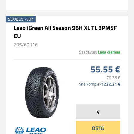
SOODUS -30%
Leao iGreen All Season 96H XL TL 3PMSF
EU
205/60R16
Saadavus:
Laos olemas
55.55 €
79.36 €
4ne komplekt
222.21 €
OSTA