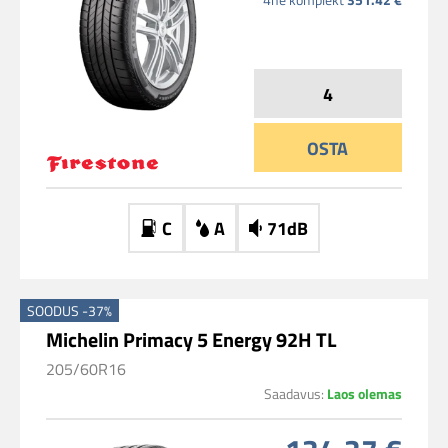
OSTA
C
A
71dB
SOODUS -37%
Michelin Primacy 5 Energy 92H TL
205/60R16
Saadavus:
Laos olemas