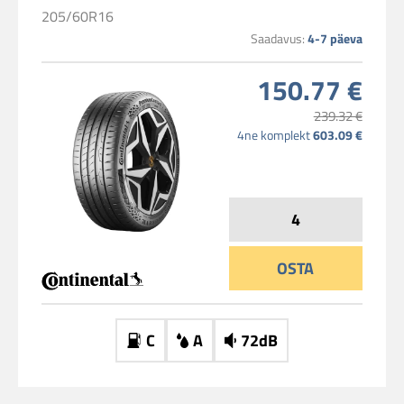
205/60R16
Saadavus:
4-7 päeva
150.77 €
239.32 €
4ne komplekt
603.09 €
OSTA
C
A
72dB